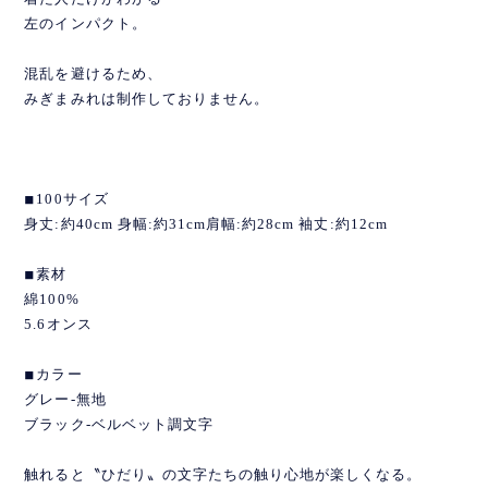
左のインパクト。
混乱を避けるため、
みぎまみれは制作しておりません。
◾︎100サイズ
身丈:約40cm 身幅:約31cm肩幅:約28cm 袖丈:約12cm
◾︎素材
綿100%
5.6オンス
◾︎カラー
グレー-無地
ブラック-ベルベット調文字
触れると〝ひだり〟の文字たちの触り心地が楽しくなる。