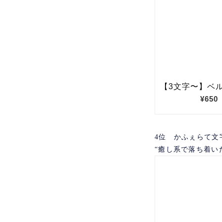
4位 かふぇらて文
“癒し系で落ち着い