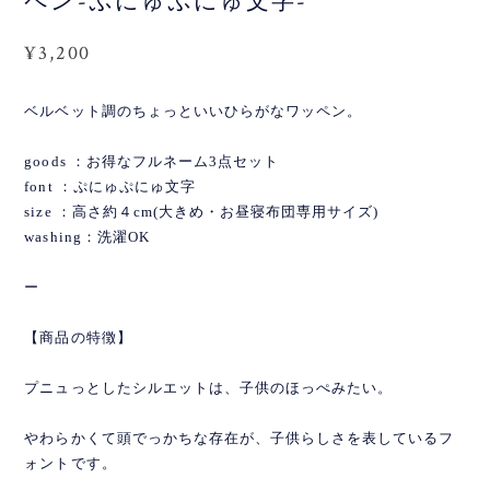
ペン-ぷにゅぷにゅ文字-
¥3,200
ベルベット調のちょっといいひらがなワッペン。
goods ：お得なフルネーム3点セット
font ：ぷにゅぷにゅ文字
size ：高さ約４cm(大きめ・お昼寝布団専用サイズ)
washing：洗濯OK
ー
【商品の特徴】
プニュっとしたシルエットは、子供のほっぺみたい。
やわらかくて頭でっかちな存在が、子供らしさを表しているフ
ォントです。