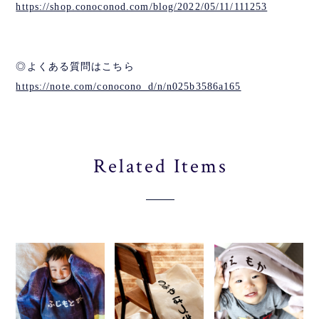
https://shop.conoconod.com/blog/2022/05/11/111253
◎よくある質問はこちら
https://note.com/conocono_d/n/n025b3586a165
Related Items