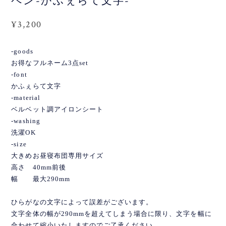
ペン-かふぇらて文字-
¥3,200
-goods
お得なフルネーム3点set
-font
かふぇらて文字
-material
ベルベット調アイロンシート
-washing
洗濯OK
-size
大きめお昼寝布団専用サイズ
高さ 40mm前後
幅 最大290mm
ひらがなの文字によって誤差がございます。
文字全体の幅が290mmを超えてしまう場合に限り、文字を幅に
合わせて縮小いたしますのでご了承ください。