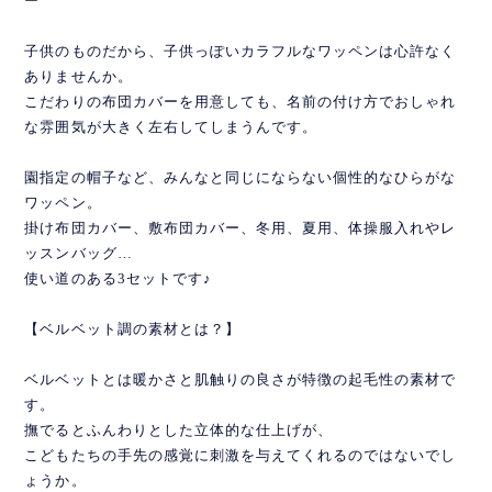
ー
子供のものだから、子供っぽいカラフルなワッペンは心許なく
ありませんか。
こだわりの布団カバーを用意しても、名前の付け方でおしゃれ
な雰囲気が大きく左右してしまうんです。
園指定の帽子など、みんなと同じにならない個性的なひらがな
ワッペン。
掛け布団カバー、敷布団カバー、冬用、夏用、体操服入れやレ
ッスンバッグ…
使い道のある3セットです♪
【ベルベット調の素材とは？】
ベルベットとは暖かさと肌触りの良さが特徴の起毛性の素材で
す。
撫でるとふんわりとした立体的な仕上げが、
こどもたちの手先の感覚に刺激を与えてくれるのではないでし
ょうか。