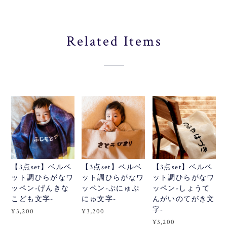
Related Items
【3点set】ベルベ
【3点set】ベルベ
【3点set】ベルベ
ット調ひらがなワ
ット調ひらがなワ
ット調ひらがなワ
ッペン-げんきな
ッペン-ぷにゅぷ
ッペン-しょうて
こども文字-
にゅ文字-
んがいのてがき文
字-
¥3,200
¥3,200
¥3,200